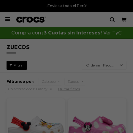
¡Envíos a todo el Perú!

Compra con
¡3 Cuotas sin Intereses!
Ver TyC
ZUECOS
Recomendados
Filtrando por:
Calzado
Zuecos
Colaboraciones:
Disney
Quitar filtros