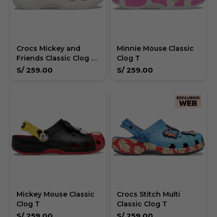
Crocs Mickey and
Minnie Mouse Classic
Friends Classic Clog T
Clog T
Niños
S/
259.00
S/
259.00
Mickey Mouse Classic
Crocs Stitch Multi
Clog T
Classic Clog T
S/
259.00
S/
259.00