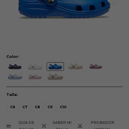
Color:
Talla:
C6
C7
C8
C9
C10
GUÍA DE
PROBADOR