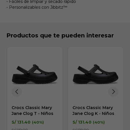
- Fáciles de limpiar y secado rápido
- Personalizables con Jibbitz
™
Productos que te pueden interesar
Crocs Classic Mary
Crocs Classic Mary
Jane Clog T - Niños
Jane Clog K - Niños
S/
131.40
S/
131.40
40
40
S/
219.00
S/
219.00