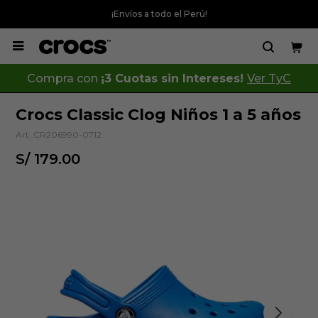
¡Envíos a todo el Perú!

Compra con
¡3 Cuotas sin Intereses!
Ver TyC
Crocs Classic Clog Niños 1 a 5 años
CR206990-0712
S/
179.00